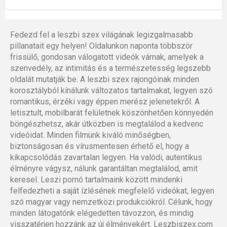
Fedezd fel a leszbi szex világának legizgalmasabb
pillanatait egy helyen! Oldalunkon naponta többször
frissülő, gondosan válogatott videók várnak, amelyek a
szenvedély, az intimitás és a természetesség legszebb
oldalát mutatják be. A leszbi szex rajongóinak minden
korosztályból kínálunk változatos tartalmakat, legyen szó
romantikus, érzéki vagy éppen merész jelenetekről. A
letisztult, mobilbarát felületnek köszönhetően könnyedén
böngészhetsz, akár útközben is megtalálod a kedvenc
videóidat. Minden filmünk kiváló minőségben,
biztonságosan és vírusmentesen érhető el, hogy a
kikapcsolódás zavartalan legyen. Ha valódi, autentikus
élményre vágysz, nálunk garantáltan megtalálod, amit
keresel. Leszi pornó tartalmaink között mindenki
felfedezheti a saját ízlésének megfelelő videókat, legyen
szó magyar vagy nemzetközi produkciókról. Célunk, hogy
minden látogatónk elégedetten távozzon, és mindig
visszatérjen hozzánk az új élményekért. Leszbiszex.com