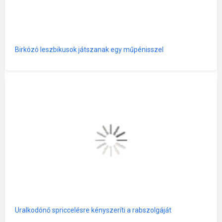
Birkózó leszbikusok játszanak egy műpénisszel
Uralkodónő spriccelésre kényszeríti a rabszolgáját