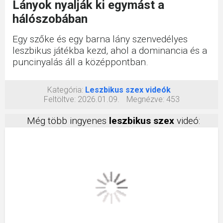
Lányok nyalják ki egymást a
hálószobában
Egy szőke és egy barna lány szenvedélyes
leszbikus játékba kezd, ahol a dominancia és a
puncinyalás áll a középpontban.
Kategória:
Leszbikus szex videók
Feltöltve:
2026.01.09.
Megnézve:
453
Még több ingyenes
leszbikus szex
videó: