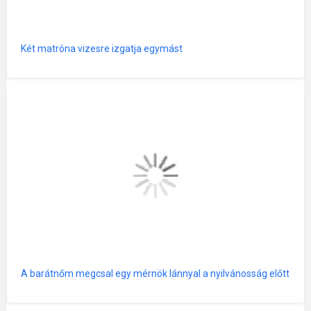
Két matróna vizesre izgatja egymást
A barátnőm megcsal egy mérnök lánnyal a nyilvánosság előtt