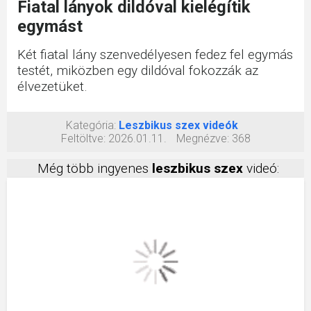
Fiatal lányok dildóval kielégítik
egymást
Két fiatal lány szenvedélyesen fedez fel egymás
testét, miközben egy dildóval fokozzák az
élvezetüket.
Kategória:
Leszbikus szex videók
Feltöltve:
2026.01.11.
Megnézve:
368
Még több ingyenes
leszbikus szex
videó: