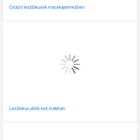
Cicázó leszbikusok macskajelmezben
Leszbikus játék esti órákban