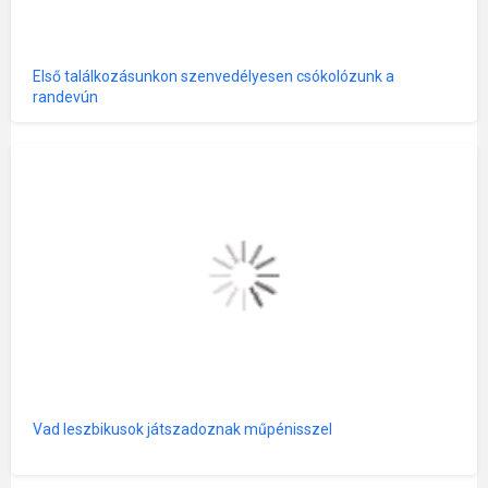
Első találkozásunkon szenvedélyesen csókolózunk a
randevún
Vad leszbikusok játszadoznak műpénisszel