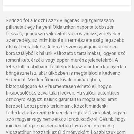
Fedezd fel a leszbi szex világának legizgalmasabb
pillanatait egy helyen! Oldalunkon naponta többször
frissülő, gondosan válogatott videók várnak, amelyek a
szenvedély, az intimitás és a természetesség legszebb
oldalát mutatják be. A leszbi szex rajongóinak minden
korosztályból kínálunk változatos tartalmakat, legyen szó
romantikus, érzéki vagy éppen merész jelenetekről. A
letisztult, mobilbarát felületnek köszönhetően könnyedén
böngészhetsz, akár útközben is megtalálod a kedvenc
videóidat. Minden filmünk kiváló minőségben,
biztonságosan és vírusmentesen érhető el, hogy a
kikapcsolódás zavartalan legyen. Ha valódi, autentikus
élményre vágysz, nálunk garantáltan megtalálod, amit
keresel. Leszi pornó tartalmaink között mindenki
felfedezheti a saját ízlésének megfelelő videókat, legyen
szó magyar vagy nemzetközi produkciókról. Célunk, hogy
minden látogatónk elégedetten távozzon, és mindig
visszatérjen hozzánk az új élményekért. Leszbiszex.com