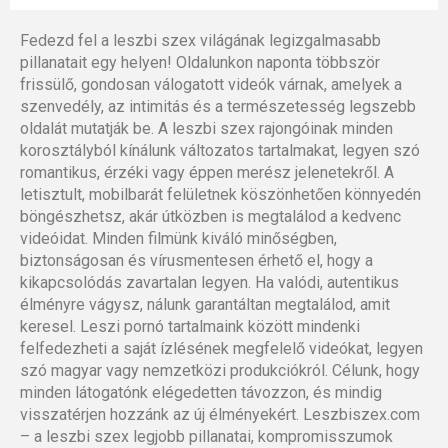
Fedezd fel a leszbi szex világának legizgalmasabb
pillanatait egy helyen! Oldalunkon naponta többször
frissülő, gondosan válogatott videók várnak, amelyek a
szenvedély, az intimitás és a természetesség legszebb
oldalát mutatják be. A leszbi szex rajongóinak minden
korosztályból kínálunk változatos tartalmakat, legyen szó
romantikus, érzéki vagy éppen merész jelenetekről. A
letisztult, mobilbarát felületnek köszönhetően könnyedén
böngészhetsz, akár útközben is megtalálod a kedvenc
videóidat. Minden filmünk kiváló minőségben,
biztonságosan és vírusmentesen érhető el, hogy a
kikapcsolódás zavartalan legyen. Ha valódi, autentikus
élményre vágysz, nálunk garantáltan megtalálod, amit
keresel. Leszi pornó tartalmaink között mindenki
felfedezheti a saját ízlésének megfelelő videókat, legyen
szó magyar vagy nemzetközi produkciókról. Célunk, hogy
minden látogatónk elégedetten távozzon, és mindig
visszatérjen hozzánk az új élményekért. Leszbiszex.com
– a leszbi szex legjobb pillanatai, kompromisszumok