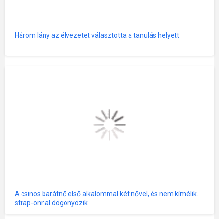
Három lány az élvezetet választotta a tanulás helyett
A csinos barátnő első alkalommal két nővel, és nem kímélik,
strap-onnal dögönyözik