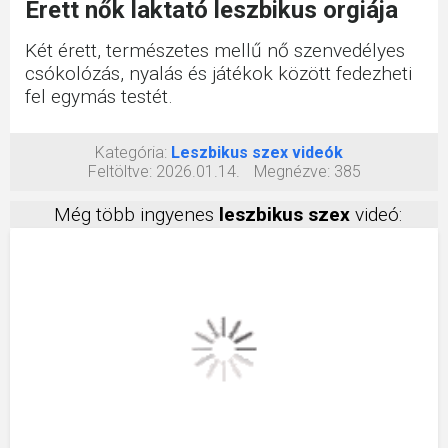
Érett nők laktató leszbikus orgiája
Két érett, természetes mellű nő szenvedélyes
csókolózás, nyalás és játékok között fedezheti
fel egymás testét.
Kategória:
Leszbikus szex videók
Feltöltve:
2026.01.14.
Megnézve:
385
Még több ingyenes
leszbikus szex
videó: