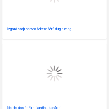
Izgató csajt három fekete férfi dugja meg
Kis cici ápolónők kalandja a tanárral