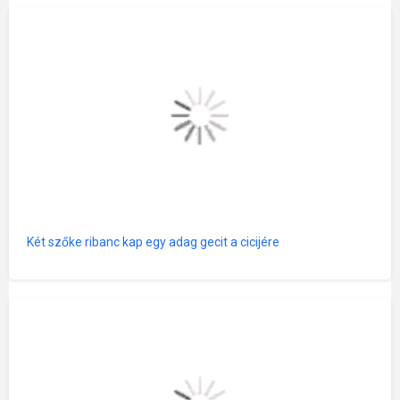
Két szőke ribanc kap egy adag gecit a cicijére