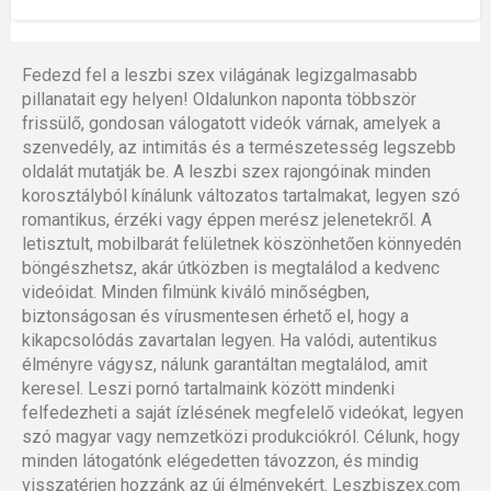
Fedezd fel a leszbi szex világának legizgalmasabb
pillanatait egy helyen! Oldalunkon naponta többször
frissülő, gondosan válogatott videók várnak, amelyek a
szenvedély, az intimitás és a természetesség legszebb
oldalát mutatják be. A leszbi szex rajongóinak minden
korosztályból kínálunk változatos tartalmakat, legyen szó
romantikus, érzéki vagy éppen merész jelenetekről. A
letisztult, mobilbarát felületnek köszönhetően könnyedén
böngészhetsz, akár útközben is megtalálod a kedvenc
videóidat. Minden filmünk kiváló minőségben,
biztonságosan és vírusmentesen érhető el, hogy a
kikapcsolódás zavartalan legyen. Ha valódi, autentikus
élményre vágysz, nálunk garantáltan megtalálod, amit
keresel. Leszi pornó tartalmaink között mindenki
felfedezheti a saját ízlésének megfelelő videókat, legyen
szó magyar vagy nemzetközi produkciókról. Célunk, hogy
minden látogatónk elégedetten távozzon, és mindig
visszatérjen hozzánk az új élményekért. Leszbiszex.com