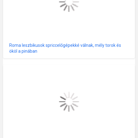
Roma leszbikusok spriccelőgépekké válnak, mély torok és
ököl a pinában