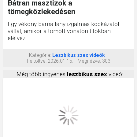
Bátran masztizok a
tömegközlekedésen
Egy vékony barna lány izgalmas kockázatot
vállal, amikor a tömött vonaton titokban
elélvez.
Kategória:
Leszbikus szex videók
Feltöltve:
2026.01.15.
Megnézve:
303
Még több ingyenes
leszbikus szex
videó: