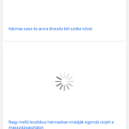
Hármas szex és arcra élvezés két szőke nővel
Nagy mellű leszbikus hármasban imádják egymás cicijét a
masszázsasztalon