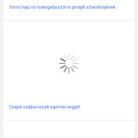
Vörös hajú nő nyalogatja szőrös pináját a barátnőjének
Csajok szájba veszik egymás seggét