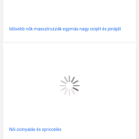
Idősebb nők masszírozzák egymás nagy cicijét és pináját
Női cicinyalás és spriccelés