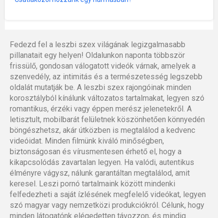
Fedezd fel a leszbi szex világának legizgalmasabb
pillanatait egy helyen! Oldalunkon naponta többször
frissülő, gondosan válogatott videók várnak, amelyek a
szenvedély, az intimitás és a természetesség legszebb
oldalát mutatják be. A leszbi szex rajongóinak minden
korosztályból kínálunk változatos tartalmakat, legyen szó
romantikus, érzéki vagy éppen merész jelenetekről. A
letisztult, mobilbarát felületnek köszönhetően könnyedén
böngészhetsz, akár útközben is megtalálod a kedvenc
videóidat. Minden filmünk kiváló minőségben,
biztonságosan és vírusmentesen érhető el, hogy a
kikapcsolódás zavartalan legyen. Ha valódi, autentikus
élményre vágysz, nálunk garantáltan megtalálod, amit
keresel. Leszi pornó tartalmaink között mindenki
felfedezheti a saját ízlésének megfelelő videókat, legyen
szó magyar vagy nemzetközi produkciókról. Célunk, hogy
minden látogatónk elégedetten távozzon, és mindig