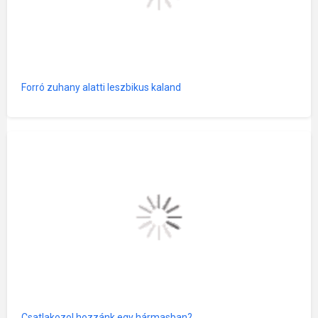
Forró zuhany alatti leszbikus kaland
Csatlakozol hozzánk egy hármasban?