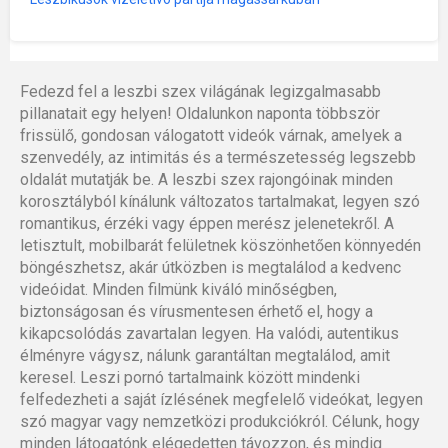
Fedezd fel a leszbi szex világának legizgalmasabb
pillanatait egy helyen! Oldalunkon naponta többször
frissülő, gondosan válogatott videók várnak, amelyek a
szenvedély, az intimitás és a természetesség legszebb
oldalát mutatják be. A leszbi szex rajongóinak minden
korosztályból kínálunk változatos tartalmakat, legyen szó
romantikus, érzéki vagy éppen merész jelenetekről. A
letisztult, mobilbarát felületnek köszönhetően könnyedén
böngészhetsz, akár útközben is megtalálod a kedvenc
videóidat. Minden filmünk kiváló minőségben,
biztonságosan és vírusmentesen érhető el, hogy a
kikapcsolódás zavartalan legyen. Ha valódi, autentikus
élményre vágysz, nálunk garantáltan megtalálod, amit
keresel. Leszi pornó tartalmaink között mindenki
felfedezheti a saját ízlésének megfelelő videókat, legyen
szó magyar vagy nemzetközi produkciókról. Célunk, hogy
minden látogatónk elégedetten távozzon, és mindig