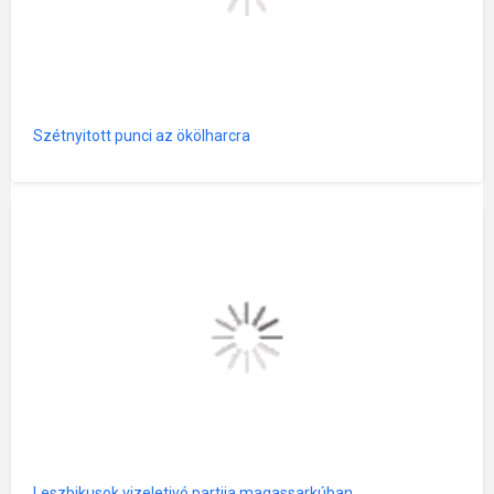
Szétnyitott punci az ökölharcra
Leszbikusok vizeletivó partija magassarkúban