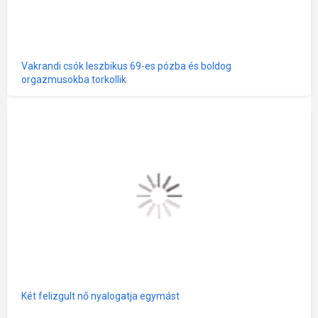
Vakrandi csók leszbikus 69-es pózba és boldog
orgazmusokba torkollik
Két felizgult nő nyalogatja egymást