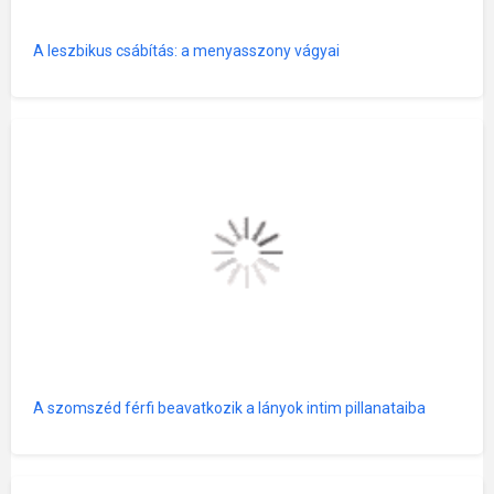
A leszbikus csábítás: a menyasszony vágyai
A szomszéd férfi beavatkozik a lányok intim pillanataiba