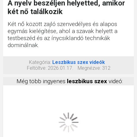
A nyelv beszéljen helyetted, amikor
két nő találkozik
Két nő között zajló szenvedélyes és alapos
egymás kielégítése, ahol a szavak helyett a
testbeszéd és az ínycsiklandó technikák
dominálnak.
Kategória:
Leszbikus szex videók
Feltöltve:
2026.01.17.
Megnézve:
312
Még több ingyenes
leszbikus szex
videó: