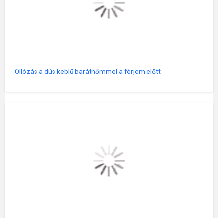
Ollózás a dús keblű barátnőmmel a férjem előtt