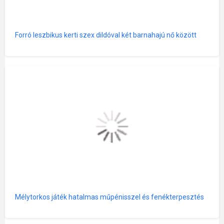
Forró leszbikus kerti szex dildóval két barnahajú nő között
Mélytorkos játék hatalmas műpénisszel és fenékterpesztés