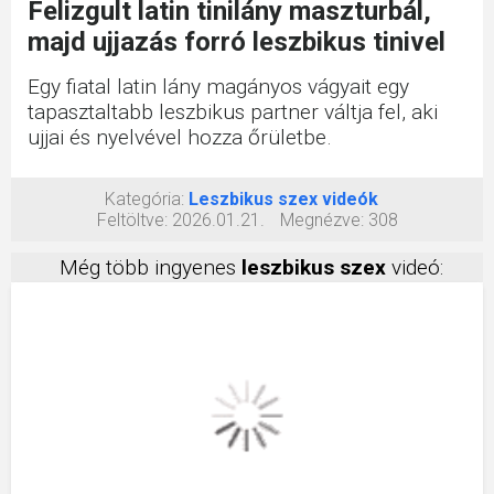
Felizgult latin tinilány maszturbál,
majd ujjazás forró leszbikus tinivel
Egy fiatal latin lány magányos vágyait egy
tapasztaltabb leszbikus partner váltja fel, aki
ujjai és nyelvével hozza őrületbe.
Kategória:
Leszbikus szex videók
Feltöltve:
2026.01.21.
Megnézve:
308
Még több ingyenes
leszbikus szex
videó: