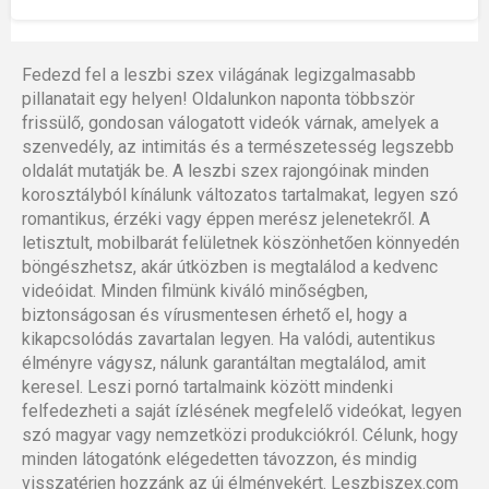
Fedezd fel a leszbi szex világának legizgalmasabb
pillanatait egy helyen! Oldalunkon naponta többször
frissülő, gondosan válogatott videók várnak, amelyek a
szenvedély, az intimitás és a természetesség legszebb
oldalát mutatják be. A leszbi szex rajongóinak minden
korosztályból kínálunk változatos tartalmakat, legyen szó
romantikus, érzéki vagy éppen merész jelenetekről. A
letisztult, mobilbarát felületnek köszönhetően könnyedén
böngészhetsz, akár útközben is megtalálod a kedvenc
videóidat. Minden filmünk kiváló minőségben,
biztonságosan és vírusmentesen érhető el, hogy a
kikapcsolódás zavartalan legyen. Ha valódi, autentikus
élményre vágysz, nálunk garantáltan megtalálod, amit
keresel. Leszi pornó tartalmaink között mindenki
felfedezheti a saját ízlésének megfelelő videókat, legyen
szó magyar vagy nemzetközi produkciókról. Célunk, hogy
minden látogatónk elégedetten távozzon, és mindig
visszatérjen hozzánk az új élményekért. Leszbiszex.com