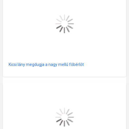
Kicsi lány megdugja a nagy mellű főbérlőt