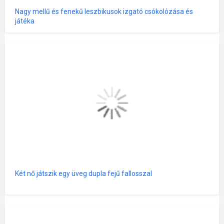
Nagy mellű és fenekű leszbikusok izgató csókolózása és
játéka
Két nő játszik egy üveg dupla fejű fallosszal