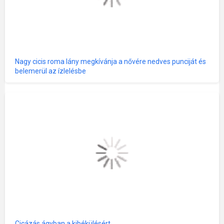
Nagy cicis roma lány megkívánja a nővére nedves punciját és
belemerül az ízlelésbe
Cicázás ágyban a kibékülésért