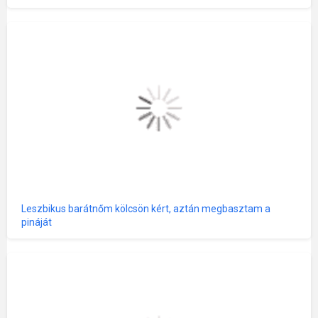
Leszbikus barátnőm kölcsön kért, aztán megbasztam a
pináját