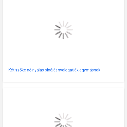
Két szőke nő nyálas pináját nyalogatják egymásnak