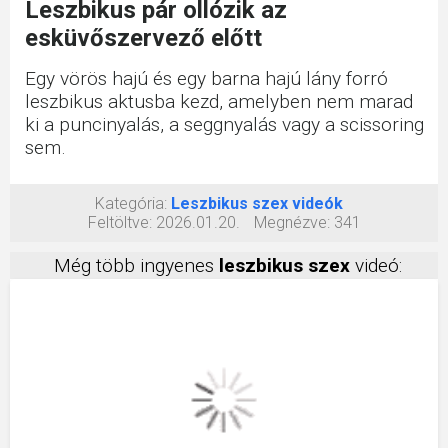
Leszbikus pár ollózik az
esküvőszervező előtt
Egy vörös hajú és egy barna hajú lány forró
leszbikus aktusba kezd, amelyben nem marad
ki a puncinyalás, a seggnyalás vagy a scissoring
sem.
Kategória:
Leszbikus szex videók
Feltöltve:
2026.01.20.
Megnézve:
341
Még több ingyenes
leszbikus szex
videó: