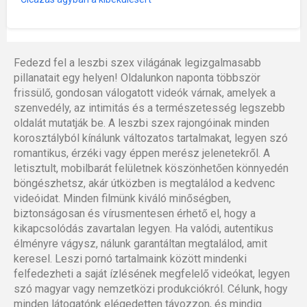
Fedezd fel a leszbi szex világának legizgalmasabb
pillanatait egy helyen! Oldalunkon naponta többször
frissülő, gondosan válogatott videók várnak, amelyek a
szenvedély, az intimitás és a természetesség legszebb
oldalát mutatják be. A leszbi szex rajongóinak minden
korosztályból kínálunk változatos tartalmakat, legyen szó
romantikus, érzéki vagy éppen merész jelenetekről. A
letisztult, mobilbarát felületnek köszönhetően könnyedén
böngészhetsz, akár útközben is megtalálod a kedvenc
videóidat. Minden filmünk kiváló minőségben,
biztonságosan és vírusmentesen érhető el, hogy a
kikapcsolódás zavartalan legyen. Ha valódi, autentikus
élményre vágysz, nálunk garantáltan megtalálod, amit
keresel. Leszi pornó tartalmaink között mindenki
felfedezheti a saját ízlésének megfelelő videókat, legyen
szó magyar vagy nemzetközi produkciókról. Célunk, hogy
minden látogatónk elégedetten távozzon, és mindig