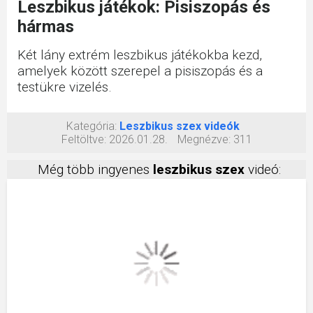
Leszbikus játékok: Pisiszopás és
hármas
Két lány extrém leszbikus játékokba kezd,
amelyek között szerepel a pisiszopás és a
testükre vizelés.
Kategória:
Leszbikus szex videók
Feltöltve:
2026.01.28.
Megnézve:
311
Még több ingyenes
leszbikus szex
videó: