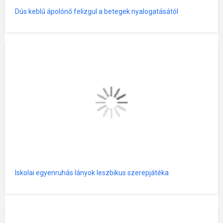
Dús keblű ápolónő felizgul a betegek nyalogatásától
Iskolai egyenruhás lányok leszbikus szerepjátéka