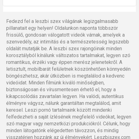
Fedezd fel a leszbi szex világának legizgalmasabb
pillanatait egy helyen! Oldalunkon naponta többször
frissülő, gondosan válogatott videók várnak, amelyek a
szenvedély, az intimitás és a természetesség legszebb
oldalát mutatják be. A leszbi szex rajongóinak minden
korosztályból kínálunk változatos tartalmakat, legyen szó
romantikus, érzéki vagy éppen merész jelenetekről. A
letisztult, mobilbarát felületnek köszönhetően könnyedén
böngészhetsz, akár útközben is megtalálod a kedvenc
videóidat. Minden filmünk kiváló minőségben,
biztonságosan és vírusmentesen érhető el, hogy a
kikapcsolódás zavartalan legyen. Ha valódi, autentikus
élményre vágysz, nálunk garantáltan megtalálod, amit
keresel. Leszi pornó tartalmaink között mindenki
felfedezheti a saját ízlésének megfelelő videókat, legyen
szó magyar vagy nemzetközi produkciókról. Célunk, hogy
minden látogatónk elégedetten távozzon, és mindig
visszatérjen hozzánk az új élményekért. Leszbiszex.com