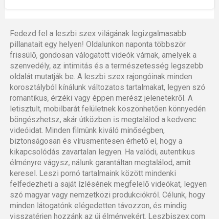
Fedezd fel a leszbi szex világának legizgalmasabb
pillanatait egy helyen! Oldalunkon naponta többször
frissülő, gondosan válogatott videók várnak, amelyek a
szenvedély, az intimitás és a természetesség legszebb
oldalát mutatják be. A leszbi szex rajongóinak minden
korosztályból kínálunk változatos tartalmakat, legyen szó
romantikus, érzéki vagy éppen merész jelenetekről. A
letisztult, mobilbarát felületnek köszönhetően könnyedén
böngészhetsz, akár útközben is megtalálod a kedvenc
videóidat. Minden filmünk kiváló minőségben,
biztonságosan és vírusmentesen érhető el, hogy a
kikapcsolódás zavartalan legyen. Ha valódi, autentikus
élményre vágysz, nálunk garantáltan megtalálod, amit
keresel. Leszi pornó tartalmaink között mindenki
felfedezheti a saját ízlésének megfelelő videókat, legyen
szó magyar vagy nemzetközi produkciókról. Célunk, hogy
minden látogatónk elégedetten távozzon, és mindig
visszatérjen hozzánk az új élményekért. Leszbiszex.com