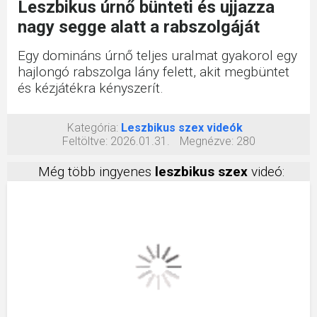
Leszbikus úrnő bünteti és ujjazza
nagy segge alatt a rabszolgáját
Egy domináns úrnő teljes uralmat gyakorol egy
hajlongó rabszolga lány felett, akit megbüntet
és kézjátékra kényszerít.
Kategória:
Leszbikus szex videók
Feltöltve:
2026.01.31.
Megnézve:
280
Még több ingyenes
leszbikus szex
videó: