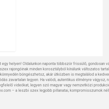
t egy helyen! Oldalunkon naponta többször frissülő, gondosan vá
szex rajongóinak minden korosztályból kínálunk változatos tart
ően könnyedén böngészhetsz, akár útközben is megtalálod a kedve
ás zavartalan legyen. Ha valódi, autentikus élményre vágysz, ná
megfelelő videókat, legyen szó magyar vagy nemzetközi produkci
x.com – a leszbi szex legjobb pillanatai, kompromisszumok nél