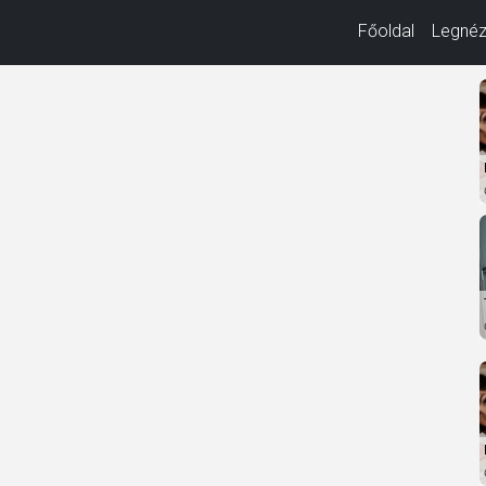
Főoldal
Legnéz