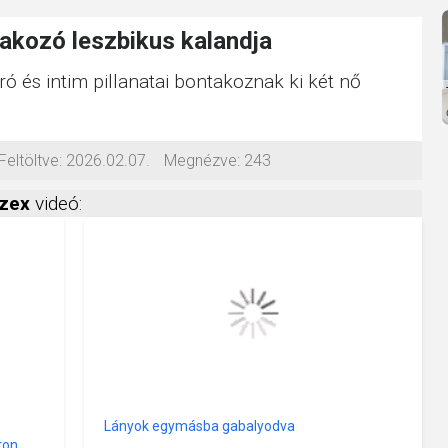
yakozó leszbikus kalandja
rró és intim pillanatai bontakoznak ki két nő
Feltöltve:
2026.02.07.
Megnézve:
243
szex
videó:
Lányok egymásba gabalyodva
ton