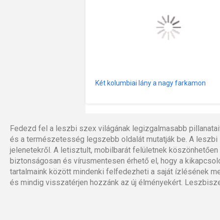
Két kolumbiai lány a nagy farkamon
Fedezd fel a leszbi szex világának legizgalmasabb pillanatai
és a természetesség legszebb oldalát mutatják be. A leszbi 
jelenetekről. A letisztult, mobilbarát felületnek köszönhet
biztonságosan és vírusmentesen érhető el, hogy a kikapcsolód
tartalmaink között mindenki felfedezheti a saját ízlésének 
és mindig visszatérjen hozzánk az új élményekért. Leszbisze