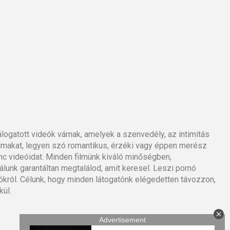
logatott videók várnak, amelyek a szenvedély, az intimitás
almakat, legyen szó romantikus, érzéki vagy éppen merész
nc videóidat. Minden filmünk kiváló minőségben,
lunk garantáltan megtalálod, amit keresel. Leszi pornó
ókról. Célunk, hogy minden látogatónk elégedetten távozzon,
kül.