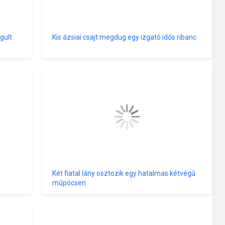
zgult
Kis ázsiai csajt megdug egy izgató idős ribanc
Két fiatal lány osztozik egy hatalmas kétvégű
műpöcsen