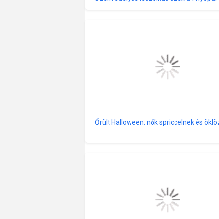
telihold alatt
Őrült Halloween: nők spriccelnek és ökl