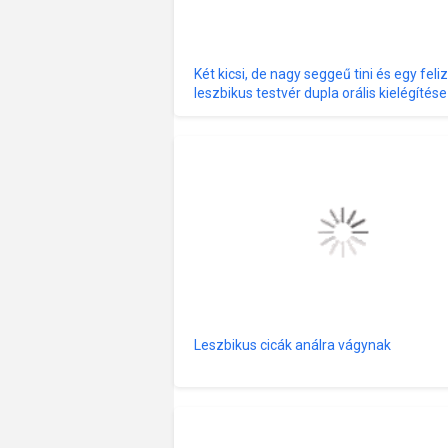
Két kicsi, de nagy seggeű tini és egy feli
leszbikus testvér dupla orális kielégítése
Leszbikus cicák análra vágynak