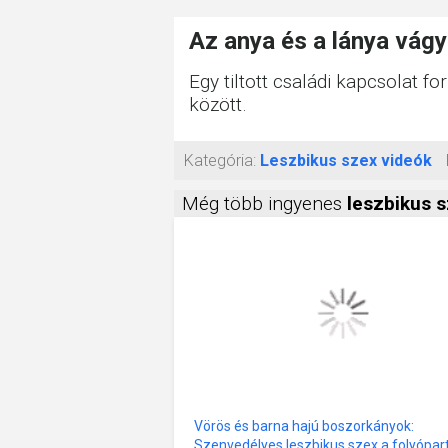
Az anya és a lánya vág
Egy tiltott családi kapcsolat fo
között.
Kategória:
Leszbikus szex videók
Még több ingyenes
leszbikus 
Vörös és barna hajú boszorkányok:
Szenvedélyes leszbikus szex a folyópar