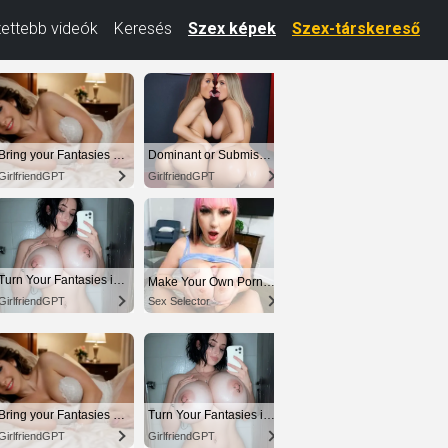
ettebb videók
Keresés
Szex képek
Szex-társkereső