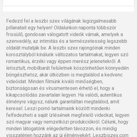
Fedezd fel a leszbi szex világának legizgalmasabb
pillanatait egy helyen! Oldalunkon naponta többször
frissülő, gondosan válogatott videók várnak, amelyek a
szenvedély, az intimitás és a természetesség legszebb
oldalát mutatják be. A leszbi szex rajongóinak minden
korosztályból kínálunk változatos tartalmakat, legyen szó
romantikus, érzéki vagy éppen merész jelenetekről. A
letisztult, mobilbarát felületnek köszönhetően könnyedén
böngészhetsz, akár útközben is megtalálod a kedvenc
videóidat. Minden filmünk kiváló minőségben,
biztonságosan és vírusmentesen érhető el, hogy a
kikapcsolódás zavartalan legyen. Ha valódi, autentikus
élményre vágysz, nálunk garantáltan megtalálod, amit
keresel. Leszi pornó tartalmaink között mindenki
felfedezheti a saját ízlésének megfelelő videókat, legyen
szó magyar vagy nemzetközi produkciókról. Célunk, hogy
minden látogatónk elégedetten távozzon, és mindig
visszatérjen hozzánk az új élményekért. Leszbiszex.com