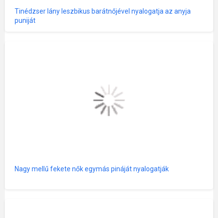
Tinédzser lány leszbikus barátnőjével nyalogatja az anyja
puniját
Nagy mellű fekete nők egymás pináját nyalogatják