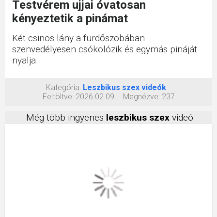
Testvérem ujjai óvatosan
kényeztetik a pinámat
Két csinos lány a fürdőszobában
szenvedélyesen csókolózik és egymás pináját
nyalja.
Kategória:
Leszbikus szex videók
Feltöltve:
2026.02.09.
Megnézve:
237
Még több ingyenes
leszbikus szex
videó: