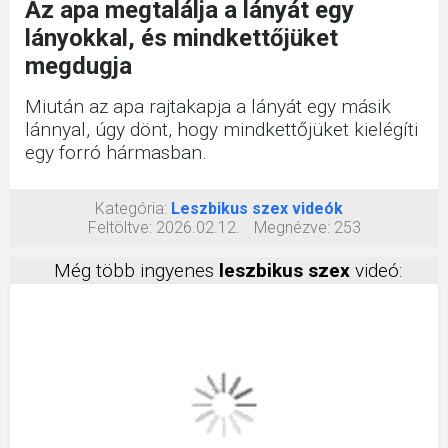
Az apa megtalálja a lányát egy
lányokkal, és mindkettőjüket
megdugja
Miután az apa rajtakapja a lányát egy másik
lánnyal, úgy dönt, hogy mindkettőjüket kielégíti
egy forró hármasban.
Kategória:
Leszbikus szex videók
Feltöltve:
2026.02.12.
Megnézve:
253
Még több ingyenes
leszbikus szex
videó: