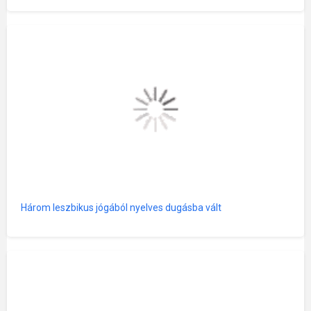
Három leszbikus jógából nyelves dugásba vált