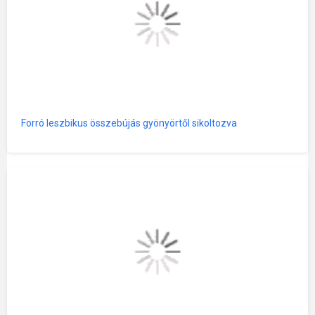
Forró leszbikus összebújás gyönyörtől sikoltozva