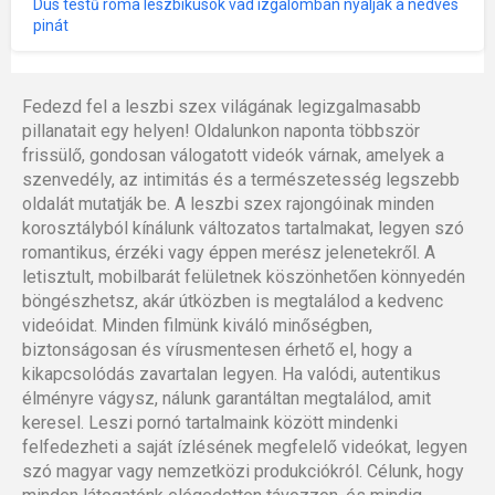
Dús testű roma leszbikusok vad izgalomban nyalják a nedves
pinát
Fedezd fel a leszbi szex világának legizgalmasabb
pillanatait egy helyen! Oldalunkon naponta többször
frissülő, gondosan válogatott videók várnak, amelyek a
szenvedély, az intimitás és a természetesség legszebb
oldalát mutatják be. A leszbi szex rajongóinak minden
korosztályból kínálunk változatos tartalmakat, legyen szó
romantikus, érzéki vagy éppen merész jelenetekről. A
letisztult, mobilbarát felületnek köszönhetően könnyedén
böngészhetsz, akár útközben is megtalálod a kedvenc
videóidat. Minden filmünk kiváló minőségben,
biztonságosan és vírusmentesen érhető el, hogy a
kikapcsolódás zavartalan legyen. Ha valódi, autentikus
élményre vágysz, nálunk garantáltan megtalálod, amit
keresel. Leszi pornó tartalmaink között mindenki
felfedezheti a saját ízlésének megfelelő videókat, legyen
szó magyar vagy nemzetközi produkciókról. Célunk, hogy