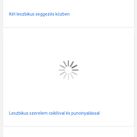
Két leszbikus seggezés közben
Leszbikus szerelem csiklóval és puncinyalással