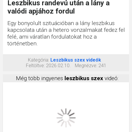
Leszbikus randevú után a lány a
valódi apjához fordul
Egy bonyolult szituációban a lány leszbikus
kapcsolata után a hetero vonzalmakat fedez fel
felé, ami váratlan fordulatokat hoz a
történetben.
Kategória:
Leszbikus szex videók
Feltöltve:
2026.02.10.
Megnézve:
241
Még több ingyenes
leszbikus szex
videó: