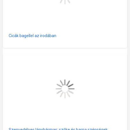
Cicák bagellel az irodában
Szenvedélyes lányhármas: szőke és barna szépségek