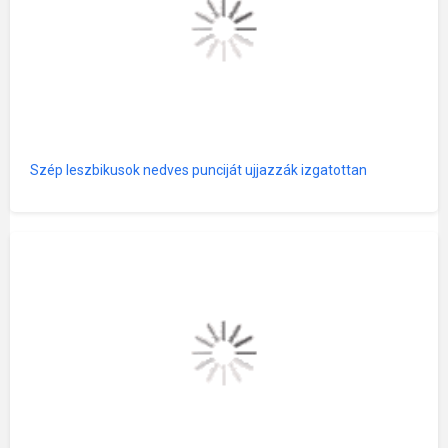
Szép leszbikusok nedves punciját ujjazzák izgatottan