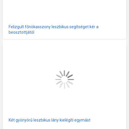
Felizgult főnökasszony leszbikus segítséget kér a
beosztottjától
Két gyönyörű leszbikus lány kielégíti egymást