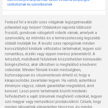
csókolóznak és szeretkeznek
Fedezd fel a leszbi szex világának legizgalmasabb
pillanatait egy helyen! Oldalunkon naponta többször
frissülő, gondosan válogatott videók várnak, amelyek a
szenvedély, az intimitás és a természetesség legszebb
oldalát mutatják be. A leszbi szex rajongóinak minden
korosztályból kínálunk változatos tartalmakat, legyen szó
romantikus, érzéki vagy éppen merész jelenetekről. A
letisztult, mobilbarát felületnek köszönhetően könnyedén
böngészhetsz, akár útközben is megtalálod a kedvenc
videóidat. Minden filmünk kiváló minőségben,
biztonságosan és vírusmentesen érhető el, hogy a
kikapcsolódás zavartalan legyen. Ha valódi, autentikus
élményre vágysz, nálunk garantáltan megtalálod, amit
keresel. Leszi pornó tartalmaink között mindenki
felfedezheti a saját ízlésének megfelelő videókat, legyen
szó magyar vagy nemzetközi produkciókról. Célunk, hogy
minden látogatónk elégedetten távozzon, és mindig