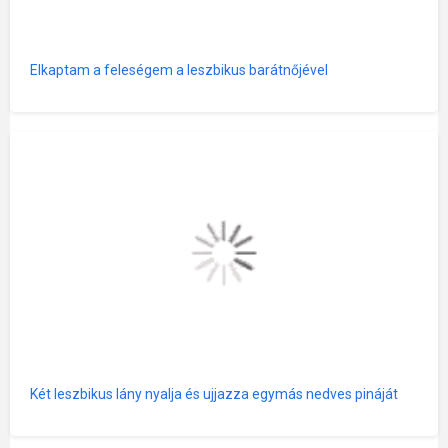
Elkaptam a feleségem a leszbikus barátnőjével
Két leszbikus lány nyalja és ujjazza egymás nedves pináját