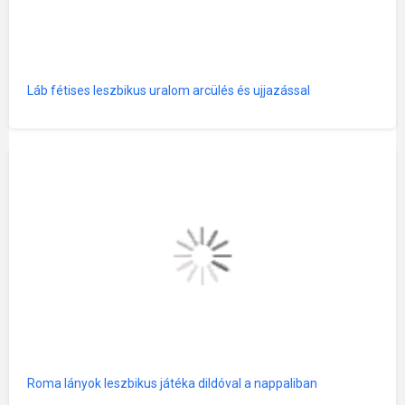
Láb fétises leszbikus uralom arcülés és ujjazással
Roma lányok leszbikus játéka dildóval a nappaliban