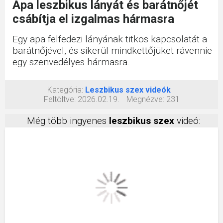
Apa leszbikus lányát és barátnőjét
csábítja el izgalmas hármasra
Egy apa felfedezi lányának titkos kapcsolatát a
barátnőjével, és sikerül mindkettőjüket rávennie
egy szenvedélyes hármasra.
Kategória:
Leszbikus szex videók
Feltöltve:
2026.02.19.
Megnézve:
231
Még több ingyenes
leszbikus szex
videó: