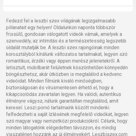
Fedezd fel a leszbi szex világának legizgalmasabb
pillanatait egy helyen! Oldalunkon naponta többször
frissülő, gondosan válogatott videók várnak, amelyek a
szenvedély, az intimitás és a természetesség legszebb
oldalát mutatják be. A leszbi szex rajongóinak minden
korosztályból kínálunk változatos tartalmakat, legyen szó
romantikus, érzéki vagy éppen merész jelenetekről. A
letisztult, mobilbarát felületnek köszönhetően könnyedén
böngészhetsz, akár útközben is megtalálod a kedvenc
videóidat. Minden filmünk kiváló minőségben,
biztonságosan és vírusmentesen érhető el, hogy a
kikapcsolódás zavartalan legyen. Ha valódi, autentikus
élményre vágysz, nálunk garantáltan megtalálod, amit
keresel. Leszi pornó tartalmaink között mindenki
felfedezheti a saját ízlésének megfelelő videókat, legyen
szó magyar vagy nemzetközi produkciókról. Célunk, hogy
minden látogatónk elégedetten távozzon, és mindig
visszatérjen hozzánk az új élményekért. Leszbiszex.com