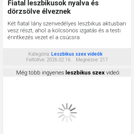
Fiatal leszbikusok nyalva és
dörzsölve élveznek
Két fiatal lány szenvedélyes leszbikus aktusban
vesz részt, ahol a kölcsönös izgatás és a testi
érintkezés vezet el a csúcsra.
Kategória:
Leszbikus szex videók
Feltöltve:
2026.02.16.
Megnézve:
217
Még több ingyenes
leszbikus szex
videó: