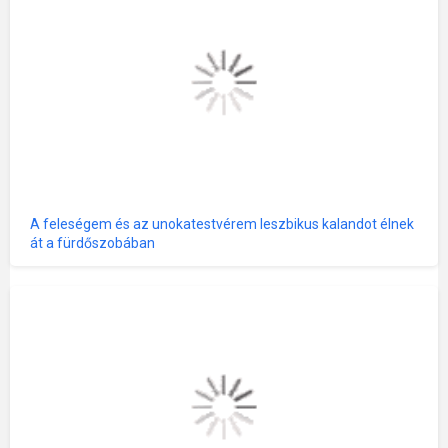
A feleségem és az unokatestvérem leszbikus kalandot élnek
át a fürdőszobában