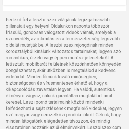
Fedezd fel a leszbi szex világának legizgalmasabb
pillanatait egy helyen! Oldalunkon naponta többször
frissülő, gondosan válogatott videók várnak, amelyek a
szenvedély, az intimitás és a természetesség legszebb
oldalát mutatják be. A leszbi szex rajongóinak minden
korosztályból kínálunk változatos tartalmakat, legyen szó
romantikus, érzéki vagy éppen merész jelenetekről. A
letisztult, mobilbarát felületnek köszönhetően könnyedén
böngészhetsz, akár útközben is megtalálod a kedvenc
videóidat. Minden filmünk kiváló minőségben,
biztonságosan és vírusmentesen érhető el, hogy a
kikapcsolódás zavartalan legyen. Ha valódi, autentikus
élményre vágysz, nálunk garantáltan megtalálod, amit
keresel. Leszi pornó tartalmaink között mindenki
felfedezheti a saját ízlésének megfelelő videókat, legyen
szó magyar vagy nemzetközi produkciókról. Célunk, hogy
minden látogatónk elégedetten távozzon, és mindig
visszatérjen hozzánk az új élményekért. Leszbiszex.com