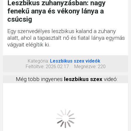
Leszbikus zuhanyzásban: nagy
fenekű anya és vékony lánya a
csúcsig
Egy szenvedélyes leszbikus kaland a zuhany
alatt, ahol a tapasztalt nő és fiatal lánya egymás
vágyait elégítik ki.
Kategória:
Leszbikus szex videók
Feltöltve:
2026.02.17.
Megnézve:
220
Még több ingyenes
leszbikus szex
videó: