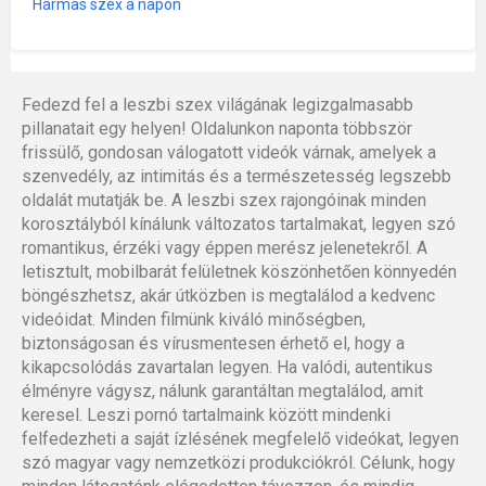
Hármas szex a napon
Fedezd fel a leszbi szex világának legizgalmasabb
pillanatait egy helyen! Oldalunkon naponta többször
frissülő, gondosan válogatott videók várnak, amelyek a
szenvedély, az intimitás és a természetesség legszebb
oldalát mutatják be. A leszbi szex rajongóinak minden
korosztályból kínálunk változatos tartalmakat, legyen szó
romantikus, érzéki vagy éppen merész jelenetekről. A
letisztult, mobilbarát felületnek köszönhetően könnyedén
böngészhetsz, akár útközben is megtalálod a kedvenc
videóidat. Minden filmünk kiváló minőségben,
biztonságosan és vírusmentesen érhető el, hogy a
kikapcsolódás zavartalan legyen. Ha valódi, autentikus
élményre vágysz, nálunk garantáltan megtalálod, amit
keresel. Leszi pornó tartalmaink között mindenki
felfedezheti a saját ízlésének megfelelő videókat, legyen
szó magyar vagy nemzetközi produkciókról. Célunk, hogy