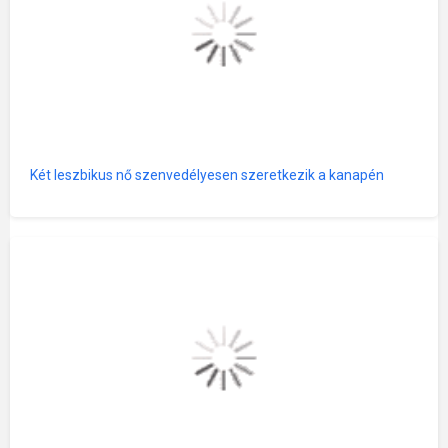
Két leszbikus nő szenvedélyesen szeretkezik a kanapén