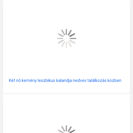
Két nő kemény leszbikus kalandja nedves találkozás közben