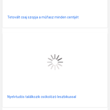
Tetovált csaj szopja a műfasz minden centijét
Nyelvtudós találkozik csókolózó leszbikussal