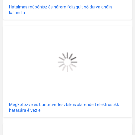
Hatalmas műpénisz és három felizgult nő durva anális
kalandja
Megkötözve és büntetve: leszbikus alárendelt elektrosokk
hatására élvez el