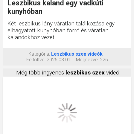
Leszbikus kaland egy vadkúti
kunyhóban
Két leszbikus lány váratlan találkozása egy
elhagyatott kunyhóban forró és váratlan
kalandokhoz vezet.
Kategória:
Leszbikus szex videók
Feltöltve:
2026.03.01.
Megnézve:
226
Még több ingyenes
leszbikus szex
videó: