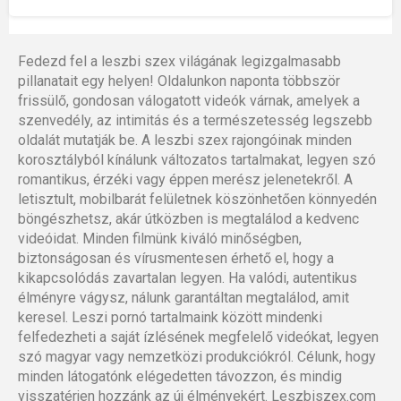
Fedezd fel a leszbi szex világának legizgalmasabb
pillanatait egy helyen! Oldalunkon naponta többször
frissülő, gondosan válogatott videók várnak, amelyek a
szenvedély, az intimitás és a természetesség legszebb
oldalát mutatják be. A leszbi szex rajongóinak minden
korosztályból kínálunk változatos tartalmakat, legyen szó
romantikus, érzéki vagy éppen merész jelenetekről. A
letisztult, mobilbarát felületnek köszönhetően könnyedén
böngészhetsz, akár útközben is megtalálod a kedvenc
videóidat. Minden filmünk kiváló minőségben,
biztonságosan és vírusmentesen érhető el, hogy a
kikapcsolódás zavartalan legyen. Ha valódi, autentikus
élményre vágysz, nálunk garantáltan megtalálod, amit
keresel. Leszi pornó tartalmaink között mindenki
felfedezheti a saját ízlésének megfelelő videókat, legyen
szó magyar vagy nemzetközi produkciókról. Célunk, hogy
minden látogatónk elégedetten távozzon, és mindig
visszatérjen hozzánk az új élményekért. Leszbiszex.com