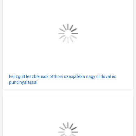
Felizgult leszbikusok otthoni szexjátéka nagy dildóval és
puncinyalással