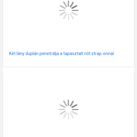
Két lány duplán penetrálja a tapasztalt nőt strap-onnal