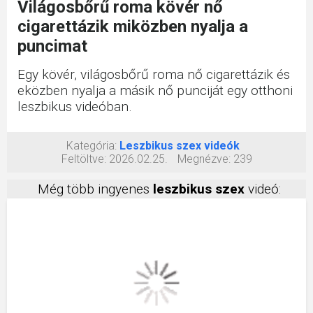
Világosbőrű roma kövér nő
cigarettázik miközben nyalja a
puncimat
Egy kövér, világosbőrű roma nő cigarettázik és
eközben nyalja a másik nő punciját egy otthoni
leszbikus videóban.
Kategória:
Leszbikus szex videók
Feltöltve:
2026.02.25.
Megnézve:
239
Még több ingyenes
leszbikus szex
videó: