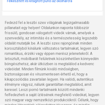
Felkészített és kitágított punci az ökölharcra
Fedezd fel a leszbi szex világának legizgalmasabb
pillanatait egy helyen! Oldalunkon naponta többször
frissülő, gondosan válogatott videók várnak, amelyek a
szenvedély, az intimitás és a természetesség legszebb
oldalát mutatják be. A leszbi szex rajongóinak minden
korosztályból kínálunk változatos tartalmakat, legyen szó
romantikus, érzéki vagy éppen merész jelenetekről. A
letisztult, mobilbarát felületnek köszönhetően könnyedén
böngészhetsz, akár útközben is megtalálod a kedvenc
videóidat. Minden filmünk kiváló minőségben,
biztonságosan és vírusmentesen érhető el, hogy a
kikapcsolódás zavartalan legyen. Ha valódi, autentikus
élményre vágysz, nálunk garantáltan megtalálod, amit
keresel. Leszi pornó tartalmaink között mindenki
felfedezheti a saját ízlésének megfelelő videókat, legyen
szó magyar vagy nemzetközi produkciókról. Célunk, hogy