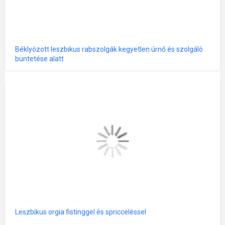
Béklyózott leszbikus rabszolgák kegyetlen úrnő és szolgáló
büntetése alatt
Leszbikus orgia fistinggel és spricceléssel