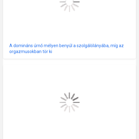
A domináns úrnő mélyen benyúl a szolgálólányába, míg az
orgazmusokban tör ki