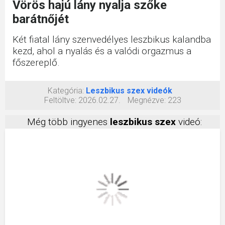
Vörös hajú lány nyalja szőke
barátnőjét
Két fiatal lány szenvedélyes leszbikus kalandba
kezd, ahol a nyalás és a valódi orgazmus a
főszereplő.
Kategória:
Leszbikus szex videók
Feltöltve:
2026.02.27.
Megnézve:
223
Még több ingyenes
leszbikus szex
videó: