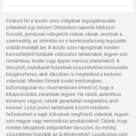
Fedezd fel a leszbi szex világának legizgalmasabb
pillanatait egy helyen! Oldalunkon naponta többször
frissülő, gondosan válogatott videók várnak, amelyek a
szenvedély, az intimitás és a természetesség legszebb
oldalát mutatják be. A leszbi szex rajongóinak minden
korosztályból kínálunk változatos tartalmakat, legyen szó
romantikus, érzéki vagy éppen merész jelenetekről. A
letisztult, mobilbarát felületnek köszönhetően könnyedén
böngészhetsz, akár útközben is megtalálod a kedvenc
videóidat. Minden filmünk kiváló minőségben,
biztonságosan és vírusmentesen érhető el, hogy a
kikapcsolódás zavartalan legyen. Ha valódi, autentikus
élményre vágysz, nálunk garantáltan megtalálod, amit
keresel. Leszi pornó tartalmaink között mindenki
felfedezheti a saját ízlésének megfelelő videókat, legyen
szó magyar vagy nemzetközi produkciókról. Célunk, hogy
minden látogatónk elégedetten távozzon, és mindig
visszatérjen hozzánk az új élményekért. Leszbiszex.com