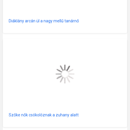
Diáklány arcán ül a nagy mellű tanárnő
Szőke nők csókolóznak a zuhany alatt