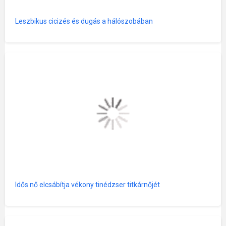
Leszbikus cicizés és dugás a hálószobában
Idős nő elcsábítja vékony tinédzser titkárnőjét