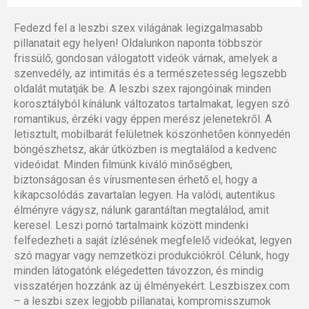
Fedezd fel a leszbi szex világának legizgalmasabb
pillanatait egy helyen! Oldalunkon naponta többször
frissülő, gondosan válogatott videók várnak, amelyek a
szenvedély, az intimitás és a természetesség legszebb
oldalát mutatják be. A leszbi szex rajongóinak minden
korosztályból kínálunk változatos tartalmakat, legyen szó
romantikus, érzéki vagy éppen merész jelenetekről. A
letisztult, mobilbarát felületnek köszönhetően könnyedén
böngészhetsz, akár útközben is megtalálod a kedvenc
videóidat. Minden filmünk kiváló minőségben,
biztonságosan és vírusmentesen érhető el, hogy a
kikapcsolódás zavartalan legyen. Ha valódi, autentikus
élményre vágysz, nálunk garantáltan megtalálod, amit
keresel. Leszi pornó tartalmaink között mindenki
felfedezheti a saját ízlésének megfelelő videókat, legyen
szó magyar vagy nemzetközi produkciókról. Célunk, hogy
minden látogatónk elégedetten távozzon, és mindig
visszatérjen hozzánk az új élményekért. Leszbiszex.com
– a leszbi szex legjobb pillanatai, kompromisszumok