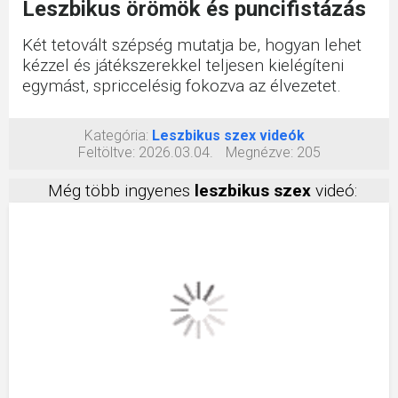
Leszbikus örömök és puncifistázás
Két tetovált szépség mutatja be, hogyan lehet
kézzel és játékszerekkel teljesen kielégíteni
egymást, spriccelésig fokozva az élvezetet.
Kategória:
Leszbikus szex videók
Feltöltve:
2026.03.04.
Megnézve:
205
Még több ingyenes
leszbikus szex
videó: