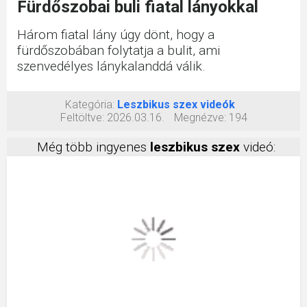
Fürdőszobai buli fiatal lányokkal
Három fiatal lány úgy dönt, hogy a
fürdőszobában folytatja a bulit, ami
szenvedélyes lánykalanddá válik.
Kategória:
Leszbikus szex videók
Feltöltve:
2026.03.16.
Megnézve:
194
Még több ingyenes
leszbikus szex
videó: