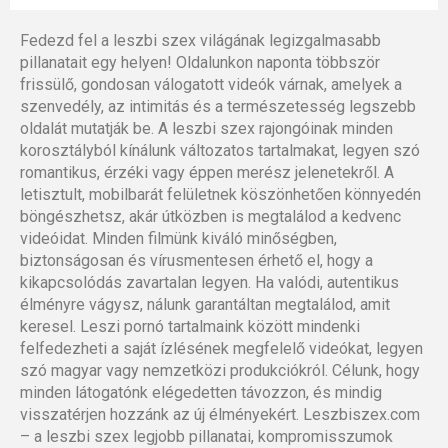
Fedezd fel a leszbi szex világának legizgalmasabb
pillanatait egy helyen! Oldalunkon naponta többször
frissülő, gondosan válogatott videók várnak, amelyek a
szenvedély, az intimitás és a természetesség legszebb
oldalát mutatják be. A leszbi szex rajongóinak minden
korosztályból kínálunk változatos tartalmakat, legyen szó
romantikus, érzéki vagy éppen merész jelenetekről. A
letisztult, mobilbarát felületnek köszönhetően könnyedén
böngészhetsz, akár útközben is megtalálod a kedvenc
videóidat. Minden filmünk kiváló minőségben,
biztonságosan és vírusmentesen érhető el, hogy a
kikapcsolódás zavartalan legyen. Ha valódi, autentikus
élményre vágysz, nálunk garantáltan megtalálod, amit
keresel. Leszi pornó tartalmaink között mindenki
felfedezheti a saját ízlésének megfelelő videókat, legyen
szó magyar vagy nemzetközi produkciókról. Célunk, hogy
minden látogatónk elégedetten távozzon, és mindig
visszatérjen hozzánk az új élményekért. Leszbiszex.com
– a leszbi szex legjobb pillanatai, kompromisszumok