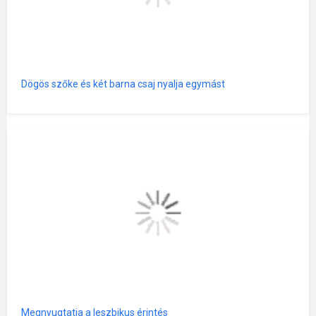
Dögös szőke és két barna csaj nyalja egymást
Megnyugtatja a leszbikus érintés