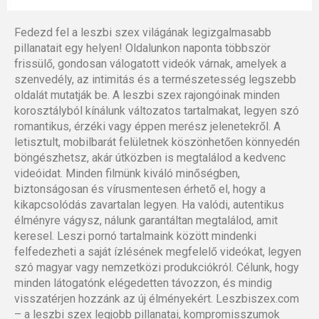
Fedezd fel a leszbi szex világának legizgalmasabb
pillanatait egy helyen! Oldalunkon naponta többször
frissülő, gondosan válogatott videók várnak, amelyek a
szenvedély, az intimitás és a természetesség legszebb
oldalát mutatják be. A leszbi szex rajongóinak minden
korosztályból kínálunk változatos tartalmakat, legyen szó
romantikus, érzéki vagy éppen merész jelenetekről. A
letisztult, mobilbarát felületnek köszönhetően könnyedén
böngészhetsz, akár útközben is megtalálod a kedvenc
videóidat. Minden filmünk kiváló minőségben,
biztonságosan és vírusmentesen érhető el, hogy a
kikapcsolódás zavartalan legyen. Ha valódi, autentikus
élményre vágysz, nálunk garantáltan megtalálod, amit
keresel. Leszi pornó tartalmaink között mindenki
felfedezheti a saját ízlésének megfelelő videókat, legyen
szó magyar vagy nemzetközi produkciókról. Célunk, hogy
minden látogatónk elégedetten távozzon, és mindig
visszatérjen hozzánk az új élményekért. Leszbiszex.com
– a leszbi szex legjobb pillanatai, kompromisszumok