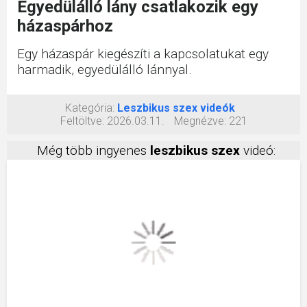
Egyedülálló lány csatlakozik egy
házaspárhoz
Egy házaspár kiegészíti a kapcsolatukat egy
harmadik, egyedülálló lánnyal.
Kategória:
Leszbikus szex videók
Feltöltve:
2026.03.11.
Megnézve:
221
Még több ingyenes
leszbikus szex
videó: