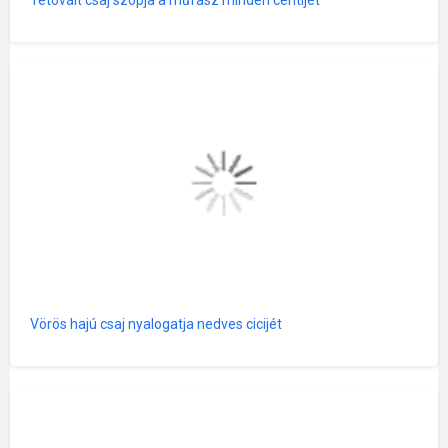
Tetovált csaj szopja a műfasz minden centijét
Vörös hajú csaj nyalogatja nedves cicijét