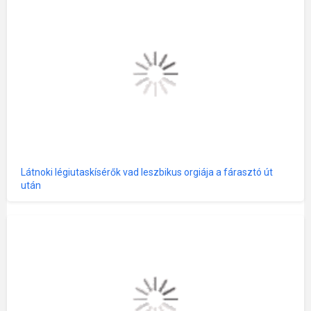
Látnoki légiutaskísérők vad leszbikus orgiája a fárasztó út
után