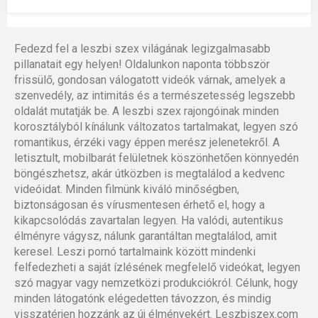
Fedezd fel a leszbi szex világának legizgalmasabb
pillanatait egy helyen! Oldalunkon naponta többször
frissülő, gondosan válogatott videók várnak, amelyek a
szenvedély, az intimitás és a természetesség legszebb
oldalát mutatják be. A leszbi szex rajongóinak minden
korosztályból kínálunk változatos tartalmakat, legyen szó
romantikus, érzéki vagy éppen merész jelenetekről. A
letisztult, mobilbarát felületnek köszönhetően könnyedén
böngészhetsz, akár útközben is megtalálod a kedvenc
videóidat. Minden filmünk kiváló minőségben,
biztonságosan és vírusmentesen érhető el, hogy a
kikapcsolódás zavartalan legyen. Ha valódi, autentikus
élményre vágysz, nálunk garantáltan megtalálod, amit
keresel. Leszi pornó tartalmaink között mindenki
felfedezheti a saját ízlésének megfelelő videókat, legyen
szó magyar vagy nemzetközi produkciókról. Célunk, hogy
minden látogatónk elégedetten távozzon, és mindig
visszatérjen hozzánk az új élményekért. Leszbiszex.com