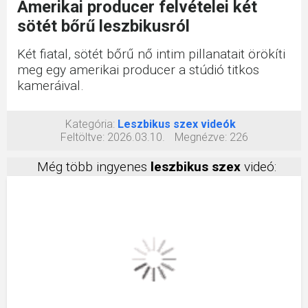
Amerikai producer felvételei két
sötét bőrű leszbikusról
Két fiatal, sötét bőrű nő intim pillanatait örökíti
meg egy amerikai producer a stúdió titkos
kameráival.
Kategória:
Leszbikus szex videók
Feltöltve:
2026.03.10.
Megnézve:
226
Még több ingyenes
leszbikus szex
videó: