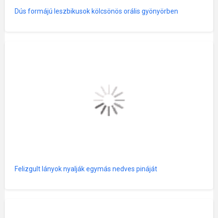
Dús formájú leszbikusok kölcsönös orális gyönyörben
Felizgult lányok nyalják egymás nedves pináját