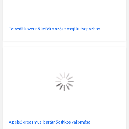
Tetovált kövér nő keféli a szőke csajt kutyapózban
Az első orgazmus: barátnők titkos vallomása