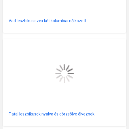
Vad leszbikus szex két kolumbiai nő között
Fiatal leszbikusok nyalva és dörzsölve élveznek