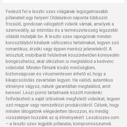
Fedezd fel a leszbi szex világának legizgalmasabb
pillanatait egy helyen! Oldalunkon naponta többször
frissülő, gondosan válogatott videók várnak, amelyek a
szenvedély, az intimitás és a természetesség legszebb
oldalát mutatják be. A leszbi szex rajongóinak minden
korosztályból kínálunk változatos tartalmakat, legyen szó
romantikus, érzéki vagy éppen merész jelenetekről. A
letisztult, mobilbarát felületnek köszönhetően könnyedén
böngészhetsz, akár útközben is megtalálod a kedvenc
videóidat. Minden filmünk kiváló minőségben,
biztonságosan és vírusmentesen érhető el, hogy a
kikapcsolódás zavartalan legyen. Ha valódi, autentikus
élményre vágysz, nálunk garantáltan megtalálod, amit
keresel. Leszi pornó tartalmaink között mindenki
felfedezheti a saját ízlésének megfelelő videókat, legyen
szó magyar vagy nemzetközi produkciókról. Célunk, hogy
minden látogatónk elégedetten távozzon, és mindig
visszatérjen hozzánk az új élményekért. Leszbiszex.com
– a leszbi szex legjobb pillanatai, kompromisszumok