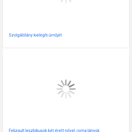
Szolgálólány kielégíti úrnőjét
Felizgult leszbikusok két érett nővel, roma lányok