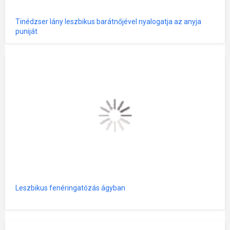
Tinédzser lány leszbikus barátnőjével nyalogatja az anyja
puniját
Leszbikus fenéringatózás ágyban