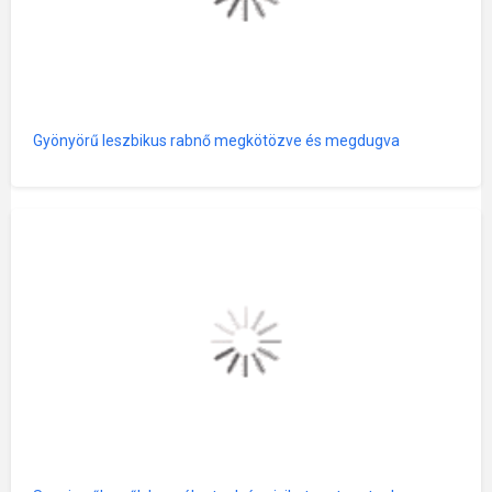
Gyönyörű leszbikus rabnő megkötözve és megdugva