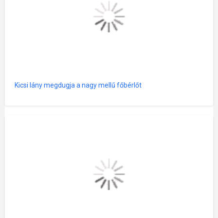
Kicsi lány megdugja a nagy mellű főbérlőt