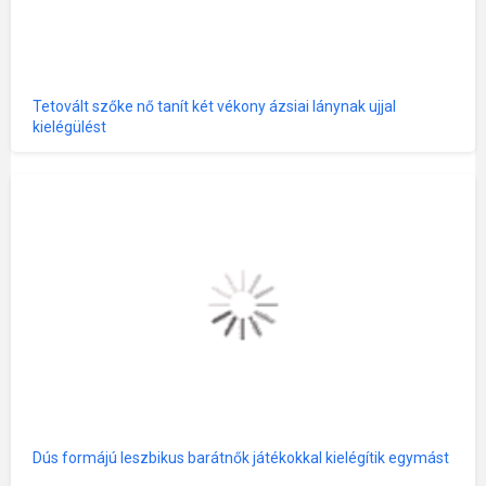
Tetovált szőke nő tanít két vékony ázsiai lánynak ujjal
kielégülést
Dús formájú leszbikus barátnők játékokkal kielégítik egymást