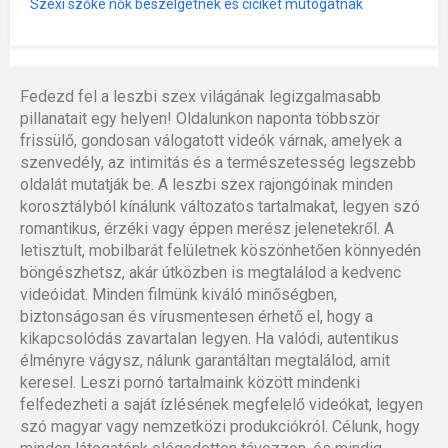
Szexi szőke nők beszélgetnek és ciciket mutogatnak
Fedezd fel a leszbi szex világának legizgalmasabb
pillanatait egy helyen! Oldalunkon naponta többször
frissülő, gondosan válogatott videók várnak, amelyek a
szenvedély, az intimitás és a természetesség legszebb
oldalát mutatják be. A leszbi szex rajongóinak minden
korosztályból kínálunk változatos tartalmakat, legyen szó
romantikus, érzéki vagy éppen merész jelenetekről. A
letisztult, mobilbarát felületnek köszönhetően könnyedén
böngészhetsz, akár útközben is megtalálod a kedvenc
videóidat. Minden filmünk kiváló minőségben,
biztonságosan és vírusmentesen érhető el, hogy a
kikapcsolódás zavartalan legyen. Ha valódi, autentikus
élményre vágysz, nálunk garantáltan megtalálod, amit
keresel. Leszi pornó tartalmaink között mindenki
felfedezheti a saját ízlésének megfelelő videókat, legyen
szó magyar vagy nemzetközi produkciókról. Célunk, hogy