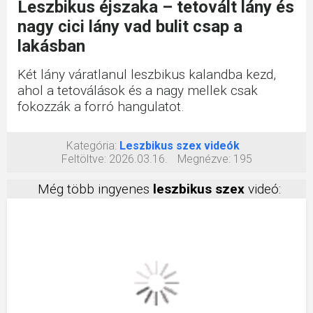
Leszbikus éjszaka – tetovált lány és
nagy cici lány vad bulit csap a
lakásban
Két lány váratlanul leszbikus kalandba kezd,
ahol a tetoválások és a nagy mellek csak
fokozzák a forró hangulatot.
Kategória:
Leszbikus szex videók
Feltöltve:
2026.03.16.
Megnézve:
195
Még több ingyenes
leszbikus szex
videó: