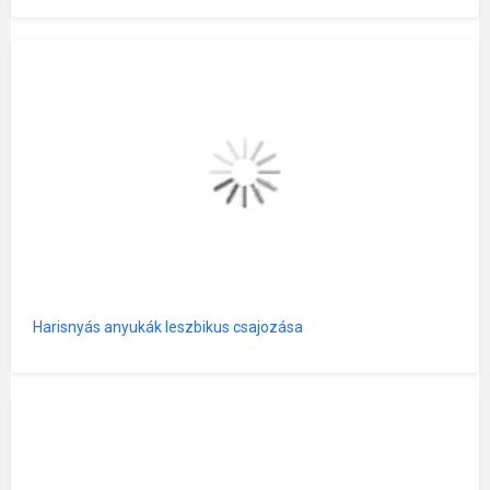
Harisnyás anyukák leszbikus csajozása