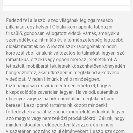
Fedezd fel a leszbi szex világának legizgalmasabb
pillanatait egy helyen! Oldalunkon naponta többször
frissülő, gondosan válogatott videók várnak, amelyek a
szenvedély, az intimitás és a természetesség legszebb
oldalát mutatják be. A leszbi szex rajongóinak minden
korosztályból kínálunk változatos tartalmakat, legyen szó
romantikus, érzéki vagy éppen merész jelenetekről. A
letisztult, mobilbarát felületnek köszönhetően könnyedén
böngészhetsz, akár útközben is megtalálod a kedvenc
videóidat. Minden filmünk kiváló minőségben,
biztonságosan és vírusmentesen érhető el, hogy a
kikapcsolódás zavartalan legyen. Ha valódi, autentikus
élményre vágysz, nálunk garantáltan megtalálod, amit
keresel. Leszi pornó tartalmaink között mindenki
felfedezheti a saját ízlésének megfelelő videókat, legyen
szó magyar vagy nemzetközi produkciókról. Célunk, hogy
minden látogatónk elégedetten távozzon, és mindig
visszatérjen hozzánk az új élményekért. Leszbiszex.com