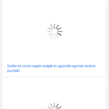
Szőke és vörös csajok nyalják és ujjazzák egymás nedves
punciját