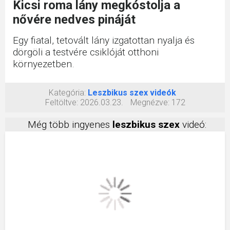
Kicsi roma lány megkóstolja a
nővére nedves pináját
Egy fiatal, tetovált lány izgatottan nyalja és
dörgöli a testvére csiklóját otthoni
környezetben.
Kategória:
Leszbikus szex videók
Feltöltve:
2026.03.23.
Megnézve:
172
Még több ingyenes
leszbikus szex
videó: