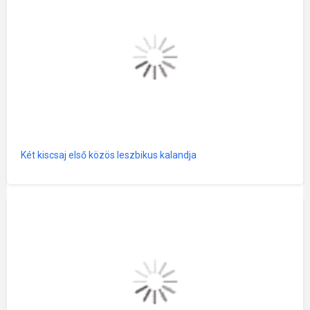
Két kiscsaj első közös leszbikus kalandja