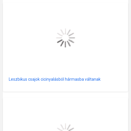
Leszbikus csajok cicinyalásból hármasba váltanak