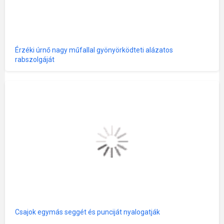
Érzéki úrnő nagy műfallal gyönyörködteti alázatos
rabszolgáját
Csajok egymás seggét és punciját nyalogatják