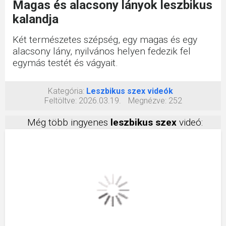
Magas és alacsony lányok leszbikus
kalandja
Két természetes szépség, egy magas és egy
alacsony lány, nyilvános helyen fedezik fel
egymás testét és vágyait.
Kategória:
Leszbikus szex videók
Feltöltve:
2026.03.19.
Megnézve:
252
Még több ingyenes
leszbikus szex
videó: