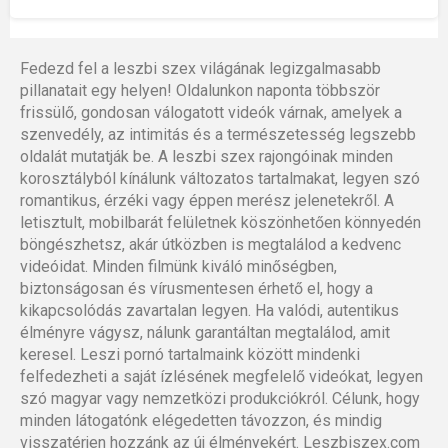
Fedezd fel a leszbi szex világának legizgalmasabb
pillanatait egy helyen! Oldalunkon naponta többször
frissülő, gondosan válogatott videók várnak, amelyek a
szenvedély, az intimitás és a természetesség legszebb
oldalát mutatják be. A leszbi szex rajongóinak minden
korosztályból kínálunk változatos tartalmakat, legyen szó
romantikus, érzéki vagy éppen merész jelenetekről. A
letisztult, mobilbarát felületnek köszönhetően könnyedén
böngészhetsz, akár útközben is megtalálod a kedvenc
videóidat. Minden filmünk kiváló minőségben,
biztonságosan és vírusmentesen érhető el, hogy a
kikapcsolódás zavartalan legyen. Ha valódi, autentikus
élményre vágysz, nálunk garantáltan megtalálod, amit
keresel. Leszi pornó tartalmaink között mindenki
felfedezheti a saját ízlésének megfelelő videókat, legyen
szó magyar vagy nemzetközi produkciókról. Célunk, hogy
minden látogatónk elégedetten távozzon, és mindig
visszatérjen hozzánk az új élményekért. Leszbiszex.com