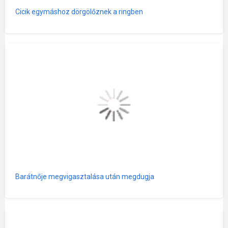
Cicik egymáshoz dörgölőznek a ringben
Barátnője megvigasztalása után megdugja