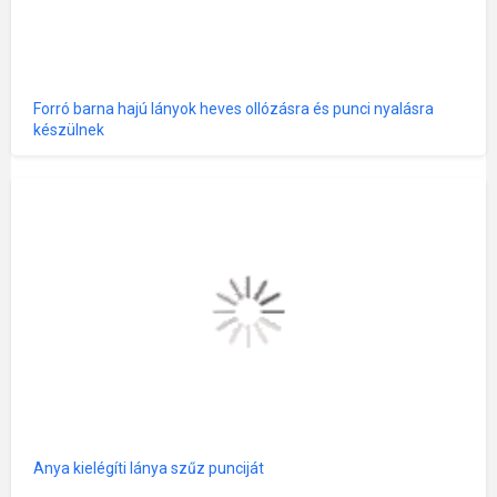
Forró barna hajú lányok heves ollózásra és punci nyalásra
készülnek
Anya kielégíti lánya szűz punciját