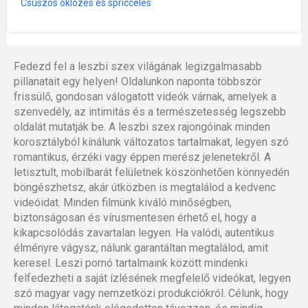
Csúszós öklözés és spriccelés
Fedezd fel a leszbi szex világának legizgalmasabb
pillanatait egy helyen! Oldalunkon naponta többször
frissülő, gondosan válogatott videók várnak, amelyek a
szenvedély, az intimitás és a természetesség legszebb
oldalát mutatják be. A leszbi szex rajongóinak minden
korosztályból kínálunk változatos tartalmakat, legyen szó
romantikus, érzéki vagy éppen merész jelenetekről. A
letisztult, mobilbarát felületnek köszönhetően könnyedén
böngészhetsz, akár útközben is megtalálod a kedvenc
videóidat. Minden filmünk kiváló minőségben,
biztonságosan és vírusmentesen érhető el, hogy a
kikapcsolódás zavartalan legyen. Ha valódi, autentikus
élményre vágysz, nálunk garantáltan megtalálod, amit
keresel. Leszi pornó tartalmaink között mindenki
felfedezheti a saját ízlésének megfelelő videókat, legyen
szó magyar vagy nemzetközi produkciókról. Célunk, hogy