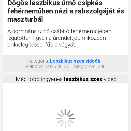
Dögös leszbikus úrnő csipkés
fehérneműben nézi a rabszolgáját és
maszturbál
A domináns úrnő csábító fehérneműjében
izgatottan figyeli alárendeltjét, miközben
önkielégítéssel fűti a vágyát.
Kategória:
Leszbikus szex videók
Feltöltve:
2026.03.27.
Megnézve:
208
Még több ingyenes
leszbikus szex
videó: