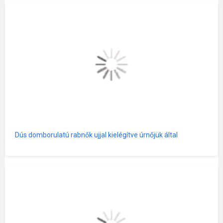
Dús domborulatú rabnők ujjal kielégítve úrnőjük által