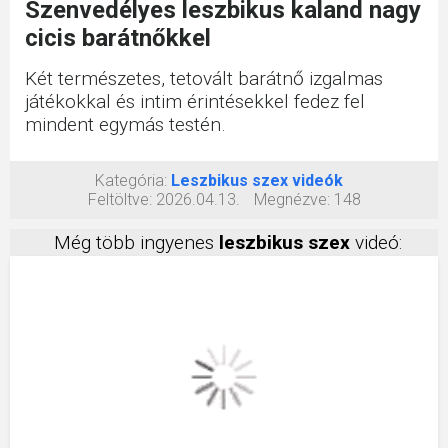
Szenvedélyes leszbikus kaland nagy
cicis barátnőkkel
Két természetes, tetovált barátnő izgalmas
játékokkal és intim érintésekkel fedez fel
mindent egymás testén.
Kategória:
Leszbikus szex videók
Feltöltve:
2026.04.13.
Megnézve:
148
Még több ingyenes
leszbikus szex
videó: