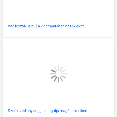
Vad leszbikus buli a vidámparkban nézők előtt
Szomszédlány seggbe dugatja magát a kertben