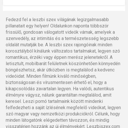
Fedezd fel a leszbi szex világának legizgalmasabb
pillanatait egy helyen! Oldalunkon naponta többször
frissülő, gondosan válogatott videók várnak, amelyek a
szenvedély, az intimitás és a természetesség legszebb
oldalát mutatják be. A leszbi szex rajongóinak minden
korosztályból kínálunk változatos tartalmakat, legyen szó
romantikus, érzéki vagy éppen merész jelenetekről. A
letisztult, mobilbarát felületnek köszönhetően könnyedén
böngészhetsz, akár útközben is megtalálod a kedvenc
videóidat. Minden filmünk kiváló minőségben,
biztonságosan és vírusmentesen érhető el, hogy a
kikapcsolódás zavartalan legyen. Ha valódi, autentikus
élményre vágysz, nálunk garantáltan megtalálod, amit
keresel. Leszi pornó tartalmaink között mindenki
felfedezheti a saját ízlésének megfelelő videókat, legyen
szó magyar vagy nemzetközi produkciókról. Célunk, hogy
minden látogatónk elégedetten távozzon, és mindig
visszatérjen hozzánk az új élményekért. Leszbiszex.com