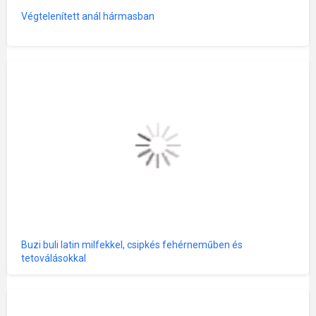
Végtelenített anál hármasban
Buzi buli latin milfekkel, csipkés fehérneműben és
tetoválásokkal