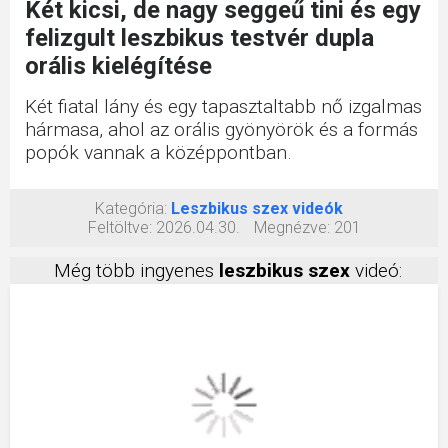
Két kicsi, de nagy seggeű tini és egy
felizgult leszbikus testvér dupla
orális kielégítése
Két fiatal lány és egy tapasztaltabb nő izgalmas
hármasa, ahol az orális gyönyörök és a formás
popók vannak a középpontban.
Kategória:
Leszbikus szex videók
Feltöltve:
2026.04.30.
Megnézve:
201
Még több ingyenes
leszbikus szex
videó: