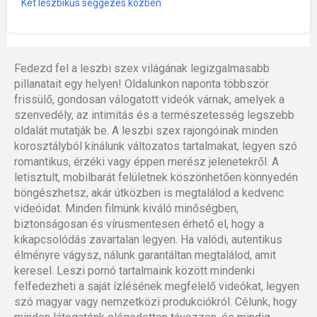
Két leszbikus seggezés közben
Fedezd fel a leszbi szex világának legizgalmasabb
pillanatait egy helyen! Oldalunkon naponta többször
frissülő, gondosan válogatott videók várnak, amelyek a
szenvedély, az intimitás és a természetesség legszebb
oldalát mutatják be. A leszbi szex rajongóinak minden
korosztályból kínálunk változatos tartalmakat, legyen szó
romantikus, érzéki vagy éppen merész jelenetekről. A
letisztult, mobilbarát felületnek köszönhetően könnyedén
böngészhetsz, akár útközben is megtalálod a kedvenc
videóidat. Minden filmünk kiváló minőségben,
biztonságosan és vírusmentesen érhető el, hogy a
kikapcsolódás zavartalan legyen. Ha valódi, autentikus
élményre vágysz, nálunk garantáltan megtalálod, amit
keresel. Leszi pornó tartalmaink között mindenki
felfedezheti a saját ízlésének megfelelő videókat, legyen
szó magyar vagy nemzetközi produkciókról. Célunk, hogy