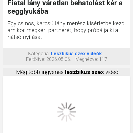
Fiatal lány váratlan behatolást kér a
segglyukába
Egy csinos, karcsú lány merész kísérletbe kezd,
amikor megkéri partnerét, hogy próbálja ki a
hátsó nyílását.
Kategória:
Leszbikus szex videók
Feltöltve:
2026.05.06.
Megnézve:
117
Még több ingyenes
leszbikus szex
videó: