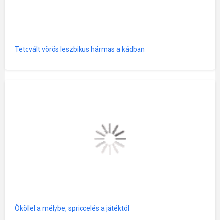
Tetovált vörös leszbikus hármas a kádban
Ököllel a mélybe, spriccelés a játéktól