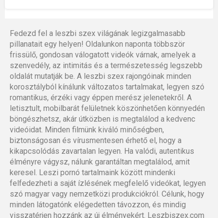
Fedezd fel a leszbi szex világának legizgalmasabb
pillanatait egy helyen! Oldalunkon naponta többször
frissülő, gondosan válogatott videók várnak, amelyek a
szenvedély, az intimitás és a természetesség legszebb
oldalát mutatják be. A leszbi szex rajongóinak minden
korosztályból kínálunk változatos tartalmakat, legyen szó
romantikus, érzéki vagy éppen merész jelenetekről. A
letisztult, mobilbarát felületnek köszönhetően könnyedén
böngészhetsz, akár útközben is megtalálod a kedvenc
videóidat. Minden filmünk kiváló minőségben,
biztonságosan és vírusmentesen érhető el, hogy a
kikapcsolódás zavartalan legyen. Ha valódi, autentikus
élményre vágysz, nálunk garantáltan megtalálod, amit
keresel. Leszi pornó tartalmaink között mindenki
felfedezheti a saját ízlésének megfelelő videókat, legyen
szó magyar vagy nemzetközi produkciókról. Célunk, hogy
minden látogatónk elégedetten távozzon, és mindig
visszatérjen hozzánk az új élményekért. Leszbiszex.com