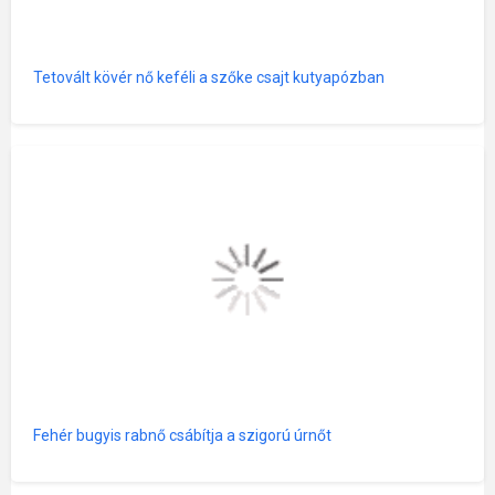
Tetovált kövér nő keféli a szőke csajt kutyapózban
Fehér bugyis rabnő csábítja a szigorú úrnőt