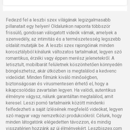
Fedezd fel a leszbi szex világának legizgalmasabb
pillanatait egy helyen! Oldalunkon naponta többször
frissülő, gondosan válogatott videók várnak, amelyek a
szenvedély, az intimitás és a természetesség legszebb
oldalát mutatják be. A leszbi szex rajongóinak minden
korosztályból kínálunk változatos tartalmakat, legyen szó
romantikus, érzéki vagy éppen merész jelenetekről. A
letisztult, mobilbarát felületnek köszönhetően könnyedén
böngészhetsz, akár útközben is megtalálod a kedvenc
videóidat. Minden filmünk kiváló minőségben,
biztonságosan és vírusmentesen érhető el, hogy a
kikapcsolódás zavartalan legyen. Ha valódi, autentikus
élményre vágysz, nálunk garantáltan megtalálod, amit
keresel. Leszi pornó tartalmaink között mindenki
felfedezheti a saját ízlésének megfelelő videókat, legyen
szó magyar vagy nemzetközi produkciókról. Célunk, hogy
minden látogatónk elégedetten távozzon, és mindig
visszatérjen hozzánk az új élményekért. Leszbiszex.com