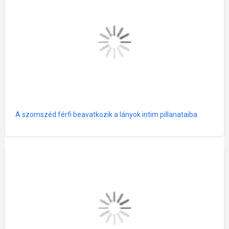
A szomszéd férfi beavatkozik a lányok intim pillanataiba