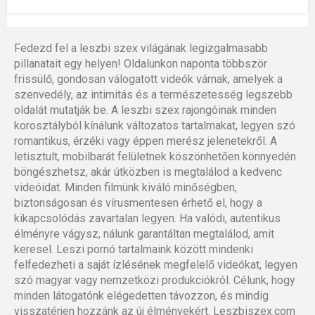
Fedezd fel a leszbi szex világának legizgalmasabb
pillanatait egy helyen! Oldalunkon naponta többször
frissülő, gondosan válogatott videók várnak, amelyek a
szenvedély, az intimitás és a természetesség legszebb
oldalát mutatják be. A leszbi szex rajongóinak minden
korosztályból kínálunk változatos tartalmakat, legyen szó
romantikus, érzéki vagy éppen merész jelenetekről. A
letisztult, mobilbarát felületnek köszönhetően könnyedén
böngészhetsz, akár útközben is megtalálod a kedvenc
videóidat. Minden filmünk kiváló minőségben,
biztonságosan és vírusmentesen érhető el, hogy a
kikapcsolódás zavartalan legyen. Ha valódi, autentikus
élményre vágysz, nálunk garantáltan megtalálod, amit
keresel. Leszi pornó tartalmaink között mindenki
felfedezheti a saját ízlésének megfelelő videókat, legyen
szó magyar vagy nemzetközi produkciókról. Célunk, hogy
minden látogatónk elégedetten távozzon, és mindig
visszatérjen hozzánk az új élményekért. Leszbiszex.com