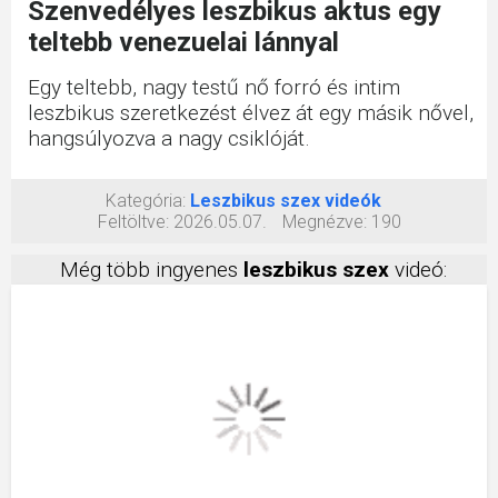
Szenvedélyes leszbikus aktus egy
teltebb venezuelai lánnyal
Egy teltebb, nagy testű nő forró és intim
leszbikus szeretkezést élvez át egy másik nővel,
hangsúlyozva a nagy csiklóját.
Kategória:
Leszbikus szex videók
Feltöltve:
2026.05.07.
Megnézve:
190
Még több ingyenes
leszbikus szex
videó: