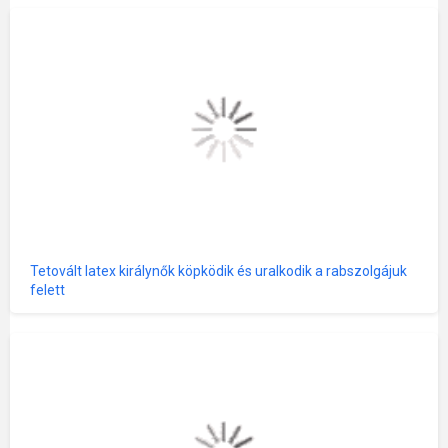
Tetovált latex királynők köpködik és uralkodik a rabszolgájuk
felett