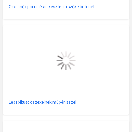
Orvosnő spriccelésre készteti a szőke betegét
Leszbikusok szexelnek műpénisszel