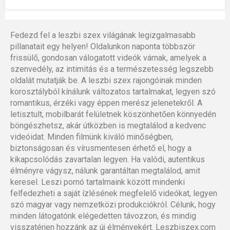
Fedezd fel a leszbi szex világának legizgalmasabb
pillanatait egy helyen! Oldalunkon naponta többször
frissülő, gondosan válogatott videók várnak, amelyek a
szenvedély, az intimitás és a természetesség legszebb
oldalát mutatják be. A leszbi szex rajongóinak minden
korosztályból kínálunk változatos tartalmakat, legyen szó
romantikus, érzéki vagy éppen merész jelenetekről. A
letisztult, mobilbarát felületnek köszönhetően könnyedén
böngészhetsz, akár útközben is megtalálod a kedvenc
videóidat. Minden filmünk kiváló minőségben,
biztonságosan és vírusmentesen érhető el, hogy a
kikapcsolódás zavartalan legyen. Ha valódi, autentikus
élményre vágysz, nálunk garantáltan megtalálod, amit
keresel. Leszi pornó tartalmaink között mindenki
felfedezheti a saját ízlésének megfelelő videókat, legyen
szó magyar vagy nemzetközi produkciókról. Célunk, hogy
minden látogatónk elégedetten távozzon, és mindig
visszatérjen hozzánk az új élményekért. Leszbiszex.com