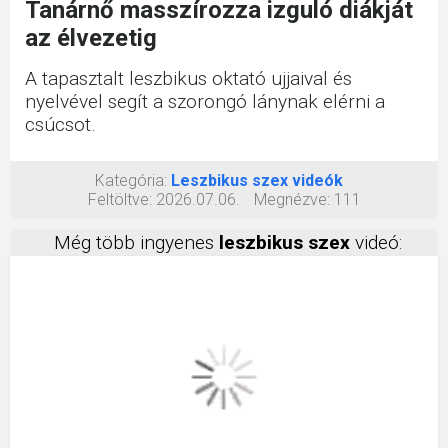
Tanárnő masszírozza izguló diákját
az élvezetig
A tapasztalt leszbikus oktató ujjaival és
nyelvével segít a szorongó lánynak elérni a
csúcsot.
Kategória:
Leszbikus szex videók
Feltöltve:
2026.07.06.
Megnézve:
111
Még több ingyenes
leszbikus szex
videó: